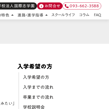
学校法人国際志学園
お問合せ
093-662-3588
FAQ
スクールライフ
コラム
の特色
進路・進学指導
arrow_drop_up
arrow_drop_up
入学希望の方
入学希望の方
入学までの流れ
卒業までの流れ
進みたい」
学校説明会