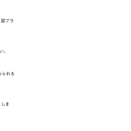
学習プラ
い。
められる
トしま