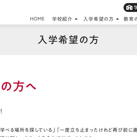
HOME
学校紹介
入学希望の方
教育
arrow_drop_up
arrow_drop_up
入学希望の方
望の方へ
！
く学べる場所を探している」「一度立ち止まったけれど再び前に