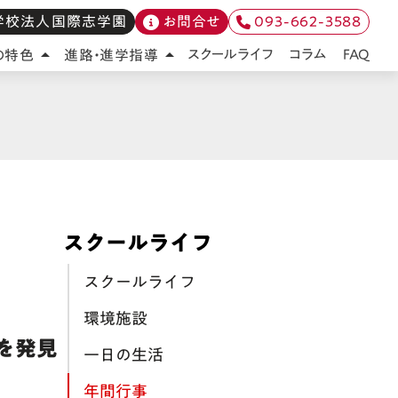
学校法人国際志学園
お問合せ
093-662-3588
FAQ
スクールライフ
コラム
の特色
進路・進学指導
arrow_drop_up
arrow_drop_up
スクールライフ
スクールライフ
環境施設
を発見
一日の生活
年間行事