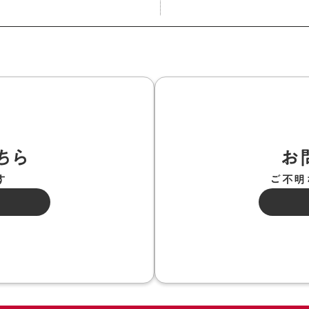
ちら
お
す
ご不明