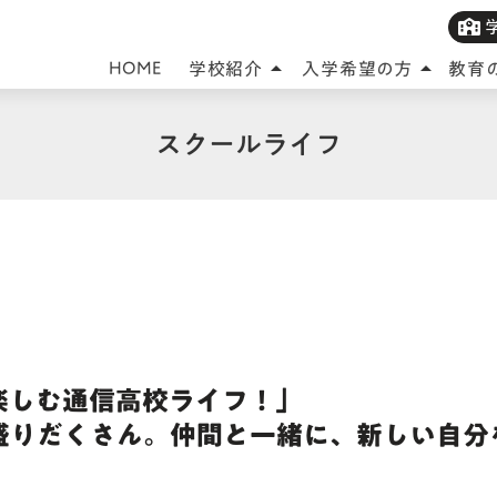
HOME
学校紹介
入学希望の方
教育
arrow_drop_up
arrow_drop_up
スクールライフ
楽しむ通信高校ライフ！」
盛りだくさん。仲間と一緒に、新しい自分