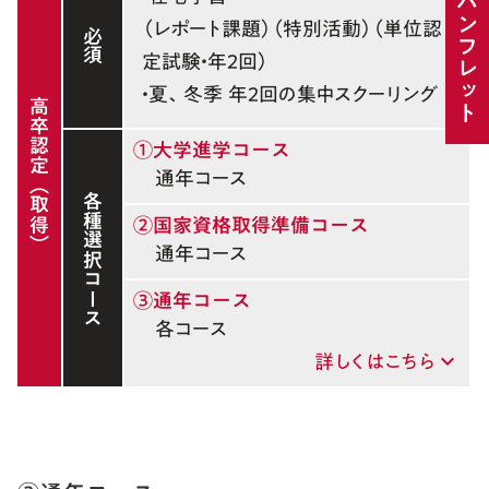
パンフレット
（レポート課題）（特別活動）（単位認
必須
定試験・年2回）
・夏、冬季 年2回の集中スクーリング
高卒認定（取得）
①大学進学コース
通年コース
各種選択コース
②国家資格取得準備コース
通年コース
③通年コース
各コース
詳しくはこちら
keyboard_arrow_down