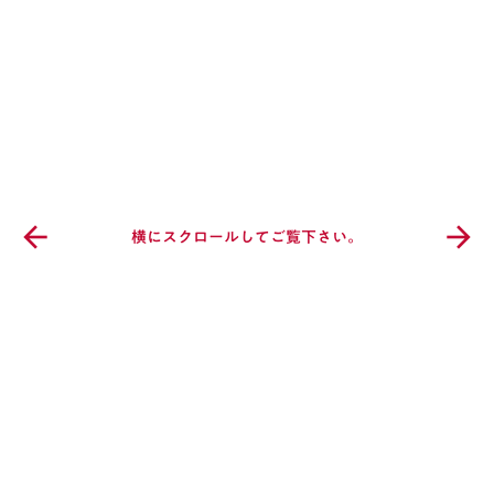
arrow_back
arrow_forward
横にスクロールしてご覧下さい。