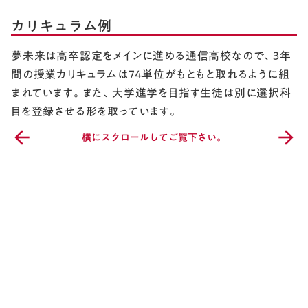
カリキュラム例
夢未来は高卒認定をメインに進める通信高校なので、3年
間の授業カリキュラムは74単位がもともと取れるように組
まれています。また、大学進学を目指す生徒は別に選択科
目を登録させる形を取っています。
arrow_back
arrow_forward
横にスクロールしてご覧下さい。