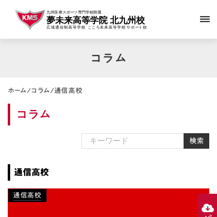
dehaze
コラム
ホーム
/
コラム
/
通信高校
コラム
検索
通信高校
通信高校